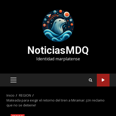
Saltar
al
contenido
NoticiasMDQ
Identidad marplatense
MENÚ
PRINCIPAL
Inicio
REGION
Mateada para exigir el retorno del tren a Miramar: ¡Un reclamo
que no se detiene!