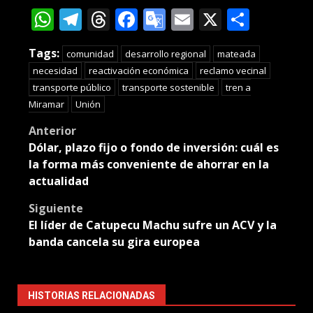
WhatsApp
Telegram
Threads
Facebook
Google
Email
X
Compa
Translate
Tags:
comunidad
desarrollo regional
mateada
necesidad
reactivación económica
reclamo vecinal
transporte público
transporte sostenible
tren a
Miramar
Unión
Post
Anterior
Dólar, plazo fijo o fondo de inversión: cuál es
navigation
la forma más conveniente de ahorrar en la
actualidad
Siguiente
El líder de Catupecu Machu sufre un ACV y la
banda cancela su gira europea
HISTORIAS RELACIONADAS