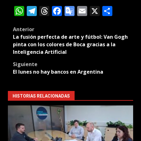
WhatsApp
Telegram
Threads
Facebook
Google
Email
X
Compa
Translate
Post
Anterior
La fusión perfecta de arte y fútbol: Van Gogh
navigation
pinta con los colores de Boca gracias a la
Inteligencia Artificial
Siguiente
El lunes no hay bancos en Argentina
HISTORIAS RELACIONADAS