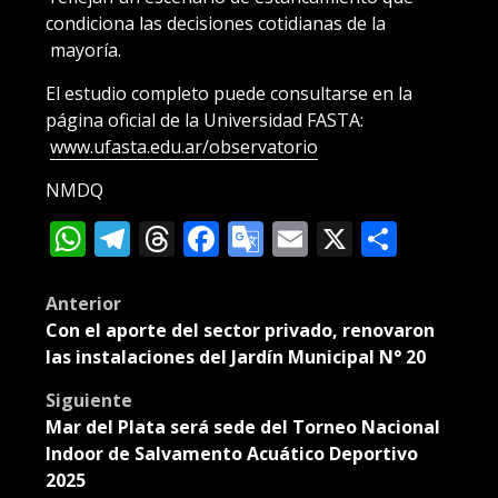
condiciona las decisiones cotidianas de la
mayoría.
El estudio completo puede consultarse en la
página oficial de la Universidad FASTA:
www.ufasta.edu.ar/observatorio
NMDQ
WhatsApp
Telegram
Threads
Facebook
Google
Email
X
Compa
Translate
Post
Anterior
Con el aporte del sector privado, renovaron
navigation
las instalaciones del Jardín Municipal N° 20
Siguiente
Mar del Plata será sede del Torneo Nacional
Indoor de Salvamento Acuático Deportivo
2025