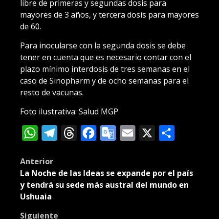
libre de primeras y segundas dosis para
mayores de 3 años, y tercera dosis para mayores
de 60.
Para inocularse con la segunda dosis se debe
tener en cuenta que es necesario contar con el
plazo mínimo interdosis de tres semanas en el
caso de Sinopharm y de ocho semanas para el
resto de vacunas.
Foto ilustrativa: Salud MGP
WhatsApp
Telegram
Threads
Facebook
Google
Email
X
Compa
Translate
Post
Anterior
La Noche de las Ideas se expande por el país
navigation
y tendrá su sede más austral del mundo en
Ushuaia
Siguiente