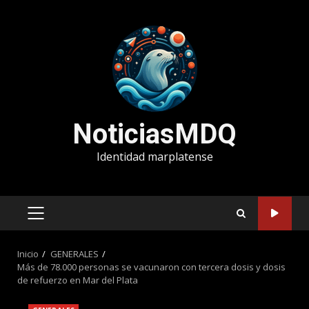
Saltar
al
contenido
NoticiasMDQ
Identidad marplatense
MENÚ
PRINCIPAL
Inicio
GENERALES
Más de 78.000 personas se vacunaron con tercera dosis y dosis
de refuerzo en Mar del Plata