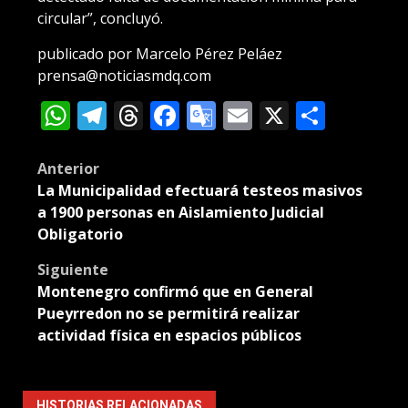
circular”, concluyó.
publicado por Marcelo Pérez Peláez
prensa@noticiasmdq.com
WhatsApp
Telegram
Threads
Facebook
Google
Email
X
Compa
Translate
Post
Anterior
La Municipalidad efectuará testeos masivos
navigation
a 1900 personas en Aislamiento Judicial
Obligatorio
Siguiente
Montenegro confirmó que en General
Pueyrredon no se permitirá realizar
actividad física en espacios públicos
HISTORIAS RELACIONADAS