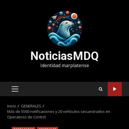
Saltar
al
contenido
NoticiasMDQ
Identidad marplatense
MENÚ
PRINCIPAL
Inicio
GENERALES
Más de 5500 notificaciones y 20 vehículos secuestrados en
Operativos de Control