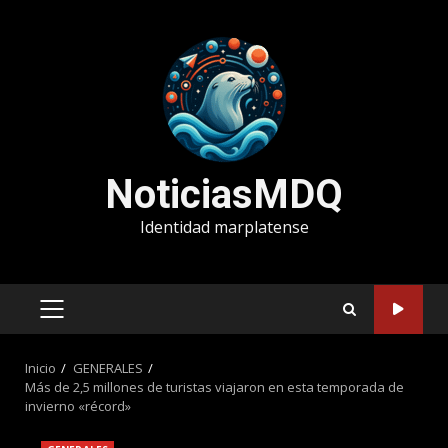
Saltar
al
contenido
NoticiasMDQ
Identidad marplatense
MENÚ
PRINCIPAL
Inicio
GENERALES
Más de 2,5 millones de turistas viajaron en esta temporada de
invierno «récord»