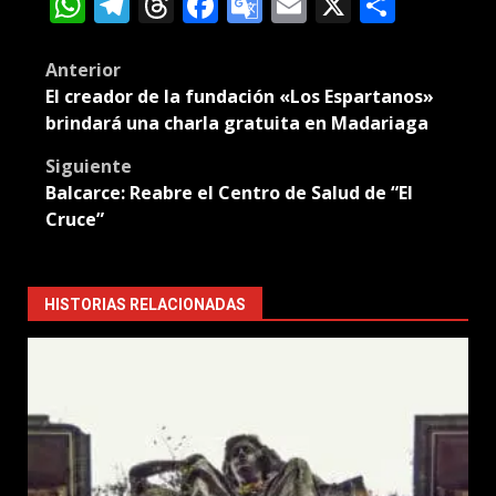
WhatsApp
Telegram
Threads
Facebook
Google
Email
X
Compa
Translate
Post
Anterior
El creador de la fundación «Los Espartanos»
navigation
brindará una charla gratuita en Madariaga
Siguiente
Balcarce: Reabre el Centro de Salud de “El
Cruce”
HISTORIAS RELACIONADAS