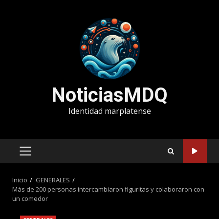
Saltar
al
contenido
NoticiasMDQ
Identidad marplatense
MENÚ
PRINCIPAL
Inicio
GENERALES
Más de 200 personas intercambiaron figuritas y colaboraron con
un comedor