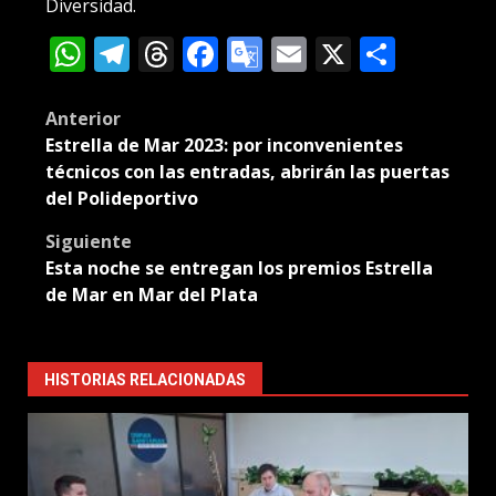
Diversidad.
WhatsApp
Telegram
Threads
Facebook
Google
Email
X
Compa
Translate
Post
Anterior
Estrella de Mar 2023: por inconvenientes
navigation
técnicos con las entradas, abrirán las puertas
del Polideportivo
Siguiente
Esta noche se entregan los premios Estrella
de Mar en Mar del Plata
HISTORIAS RELACIONADAS