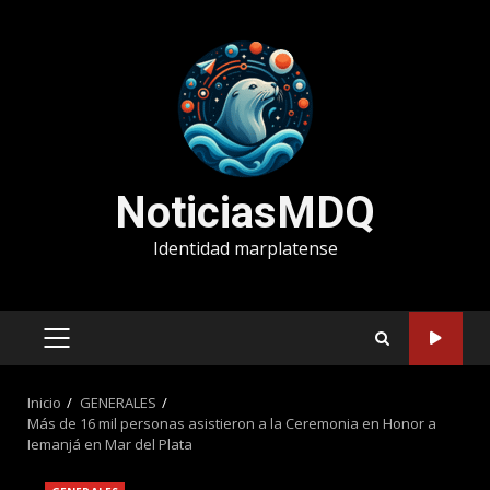
Saltar
al
contenido
NoticiasMDQ
Identidad marplatense
MENÚ
PRINCIPAL
Inicio
GENERALES
Más de 16 mil personas asistieron a la Ceremonia en Honor a
Iemanjá en Mar del Plata