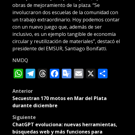
obras de mejoramiento de la plaza. “Se
involucraron dos escuelas de la comunidad con
un trabajo extraordinario. Hoy podemos contar
con un nuevo juego que, además de ser
inclusivo, es un ejemplo tangible de economía
circular y reutilización de materiales”, destacó el
presidente del EMSUR, Santiago Bonifatti.
NMDQ
WhatsApp
Telegram
Threads
Facebook
Google
Email
X
Compa
Translate
Post
Anterior
Secuestran 170 motos en Mar del Plata
navigation
durante diciembre
Siguiente
ChatGPT evoluciona: nuevas herramientas,
búsquedas web y más funciones para