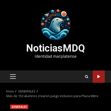
Saltar
al
contenido
NoticiasMDQ
Identidad marplatense
MENÚ
PRINCIPAL
Inicio
GENERALES
Más de 150 alumnos crearon juego inclusivo para Plaza Mitre
GENERALES