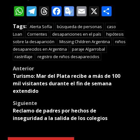
WhatsApp
Telegram
Threads
Facebook
Google
Email
X
Compa
Translate
Tags:
Alerta Sofía
búsqueda de personas
caso
Loan
Corrientes
desapariciones en el país
hipótesis
sobre la desaparición
Missing Children Argentina
niños
desaparecidos en Argentina
paraje Algarrobal
rastrillaje
registro de niños desaparecidos
Post
Anterior
Turismo: Mar del Plata recibe a más de 100
navigation
mil visitantes durante el fin de semana
extendido
Siguiente
Reclamo de padres por hechos de
inseguridad a la salida de los colegios