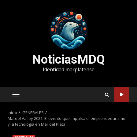
Saltar
al
contenido
NoticiasMDQ
Identidad marplatense
MENÚ
PRINCIPAL
Inicio
GENERALES
Mardel Valley 2021: El evento que impulsa el emprendedurismo
y la tecnología en Mar del Plata