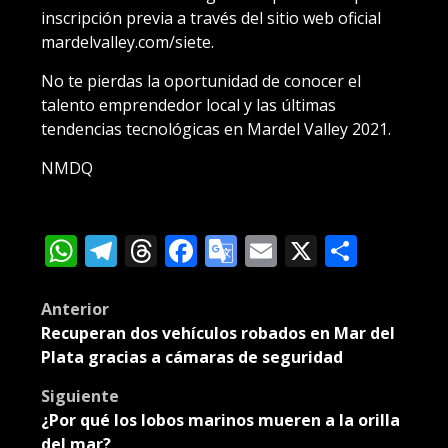
inscripción previa a través del sitio web oficial
mardelvalley.com/siete.
No te pierdas la oportunidad de conocer el
talento emprendedor local y las últimas
tendencias tecnológicas en Mardel Valley 2021.
NMDQ
WhatsApp
Telegram
Threads
Facebook
Google
Email
X
Compa
Translate
Post
Anterior
Recuperan dos vehículos robados en Mar del
navigation
Plata gracias a cámaras de seguridad
Siguiente
¿Por qué los lobos marinos mueren a la orilla
del mar?