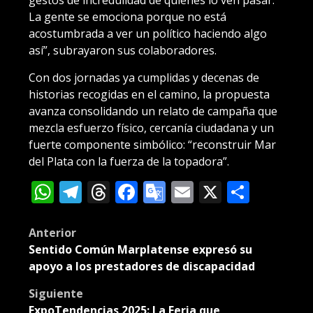
La gente se emociona porque no está
acostumbrada a ver un político haciendo algo
así”, subrayaron sus colaboradores.
Con dos jornadas ya cumplidas y decenas de
historias recogidas en el camino, la propuesta
avanza consolidando un relato de campaña que
mezcla esfuerzo físico, cercanía ciudadana y un
fuerte componente simbólico: “reconstruir Mar
del Plata con la fuerza de la topadora”.
WhatsApp
Telegram
Threads
Facebook
Google
Email
X
Compa
Translate
Post
Anterior
Sentido Común Marplatense expresó su
navigation
apoyo a los prestadores de discapacidad
Siguiente
ExpoTendencias 2025: La Feria que