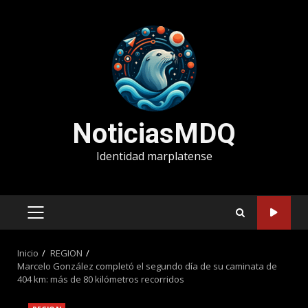
Saltar
al
contenido
NoticiasMDQ
Identidad marplatense
MENÚ
PRINCIPAL
Inicio
REGION
Marcelo González completó el segundo día de su caminata de
404 km: más de 80 kilómetros recorridos