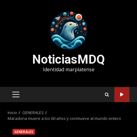
Saltar
al
contenido
NoticiasMDQ
Identidad marplatense
MENÚ
PRINCIPAL
Inicio
GENERALES
Maradona muere a los 60 años y conmueve al mundo entero
GENERALES