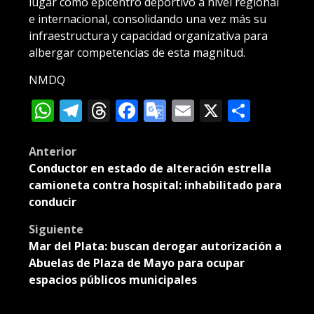
lugar como epicentro deportivo a nivel regional
e internacional, consolidando una vez más su
infraestructura y capacidad organizativa para
albergar competencias de esta magnitud.
NMDQ
WhatsApp
Telegram
Threads
Facebook
Google
Email
X
Compa
Translate
Post
Anterior
Conductor en estado de alteración estrella
navigation
camioneta contra hospital: inhabilitado para
conducir
Siguiente
Mar del Plata: buscan derogar autorización a
Abuelas de Plaza de Mayo para ocupar
espacios públicos municipales