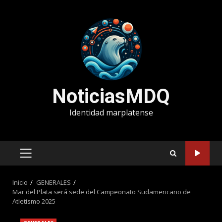
Saltar
al
contenido
NoticiasMDQ
Identidad marplatense
MENÚ
PRINCIPAL
Inicio
GENERALES
Mar del Plata será sede del Campeonato Sudamericano de
Atletismo 2025