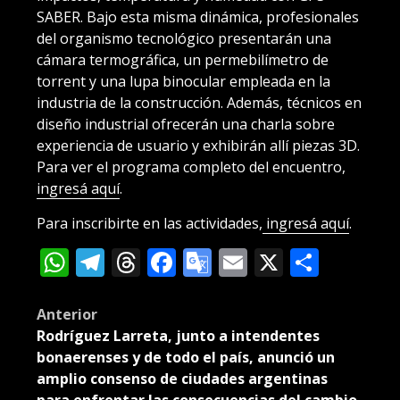
SABER. Bajo esta misma dinámica, profesionales
del organismo tecnológico presentarán una
cámara termográfica, un permebilímetro de
torrent y una lupa binocular empleada en la
industria de la construcción. Además, técnicos en
diseño industrial ofrecerán una charla sobre
experiencia de usuario y exhibirán allí piezas 3D.
Para ver el programa completo del encuentro,
ingresá aquí
.
Para inscribirte en las actividades,
ingresá aquí
.
WhatsApp
Telegram
Threads
Facebook
Google
Email
X
Compa
Translate
Post
Anterior
Rodríguez Larreta, junto a intendentes
navigation
bonaerenses y de todo el país, anunció un
amplio consenso de ciudades argentinas
para enfrentar las consecuencias del cambio