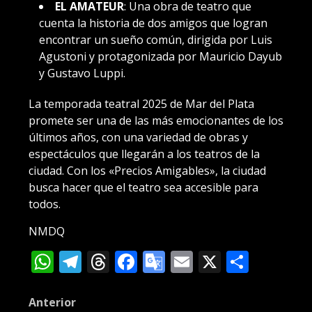
EL AMATEUR
: Una obra de teatro que
cuenta la historia de dos amigos que logran
encontrar un sueño común, dirigida por Luis
Agustoni y protagonizada por Mauricio Dayub
y Gustavo Luppi.
La temporada teatral 2025 de Mar del Plata
promete ser una de las más emocionantes de los
últimos años, con una variedad de obras y
espectáculos que llegarán a los teatros de la
ciudad. Con los «Precios Amigables», la ciudad
busca hacer que el teatro sea accesible para
todos.
NMDQ
WhatsApp
Telegram
Threads
Facebook
Google
Email
X
Compa
Translate
Post
Anterior