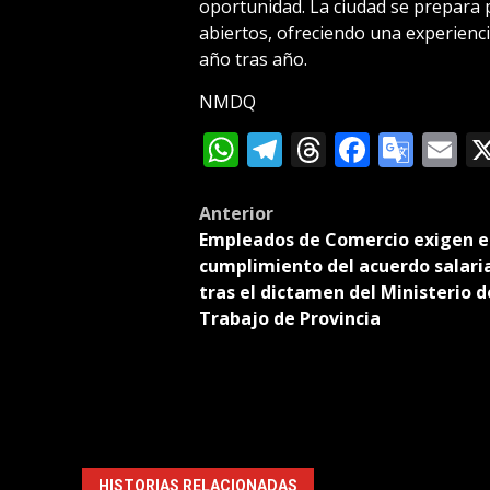
oportunidad. La ciudad se prepara pa
abiertos, ofreciendo una experienc
año tras año.
NMDQ
WhatsApp
Telegram
Threads
Facebo
Goog
E
Tran
Post
Anterior
Empleados de Comercio exigen e
navigation
cumplimiento del acuerdo salari
tras el dictamen del Ministerio d
Trabajo de Provincia
HISTORIAS RELACIONADAS