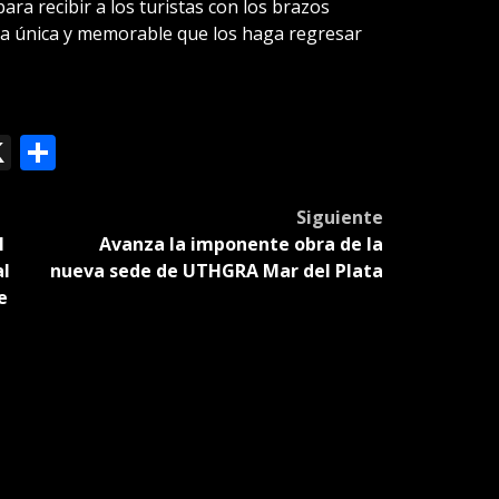
ra recibir a los turistas con los brazos
ia única y memorable que los haga regresar
ok
le
mail
X
Compartir
slate
Siguiente
l
Avanza la imponente obra de la
al
nueva sede de UTHGRA Mar del Plata
e