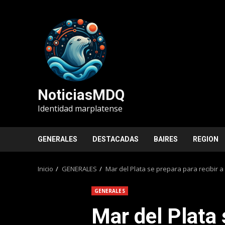
Saltar
al
contenido
NoticiasMDQ
Identidad marplatense
GENERALES
DESTACADAS
BAIRES
REGION
Inicio
GENERALES
Mar del Plata se prepara para recibir 
GENERALES
Mar del Plata 