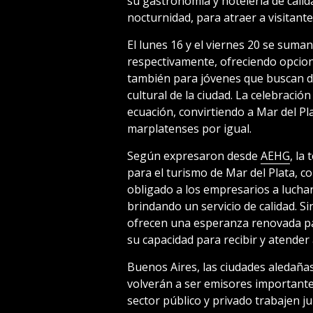
su gastronomía y hotelería de calida
nocturnidad, para atraer a visitante
El lunes 16 y el viernes 20 se suman
respectivamente, ofreciendo opcione
también para jóvenes que buscan dis
cultural de la ciudad. La celebració
ecuación, convirtiendo a Mar del Pla
marplatenses por igual.
Según expresaron desde
AEHG
, la
para el turismo de Mar del Plata, c
obligado a los empresarios a luchar
brindando un servicio de calidad. S
ofrecen una esperanza renovada pa
su capacidad para recibir y atender 
Buenos Aires, las ciudades aledañas
volverán a ser emisores importantes
sector público y privado trabajen j