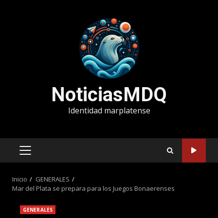
Saltar
al
contenido
NoticiasMDQ
Identidad marplatense
MENÚ
PRINCIPAL
Inicio
GENERALES
Mar del Plata se prepara para los Juegos Bonaerenses
GENERALES