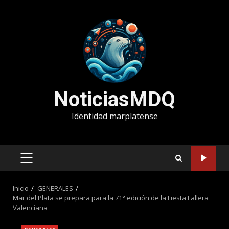
Saltar
al
contenido
NoticiasMDQ
Identidad marplatense
MENÚ
PRINCIPAL
Inicio
GENERALES
Mar del Plata se prepara para la 71° edición de la Fiesta Fallera
Valenciana