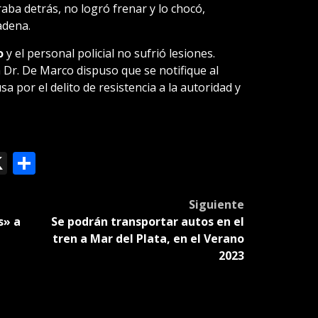
aba detrás, no logró frenar y lo chocó,
adena.
o
y el personal policial no sufrió lesiones.
la Dr. De Marco dispuso que se notifique al
 por el delito de resistencia a la autoridad y
ok
le
mail
X
Compartir
slate
Siguiente
s» a
Se podrán transportar autos en el
tren a Mar del Plata, en el Verano
2023