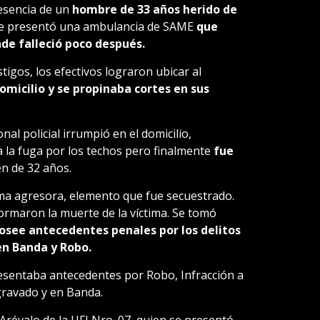
resencia de un
hombre de 33 años herido de
 Se presentó una ambulancia de SAME
que
nde falleció poco después.
stigos, los efectivos lograron ubicar al
omicilio y se propinaba cortes en sus
al policial irrumpió en el domicilio,
 la fuga por los techos pero finalmente
fue
en de 32 años.
ma agresora, elemento que fue secuestrado.
ormaron la muerte de la víctima. Se tomó
osee antecedentes penales por los delitos
n Banda y Robo.
resentaba antecedentes por Robo, Infracción a
gravado y en Banda.
Arévalo de la UFI Nro. 07, quien se presentó