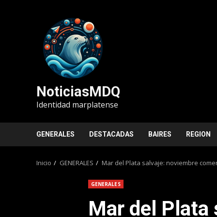
Saltar
al
contenido
NoticiasMDQ
Identidad marplatense
GENERALES
DESTACADAS
BAIRES
REGION
Inicio
GENERALES
Mar del Plata salvaje: noviembre comen
GENERALES
Mar del Plata 