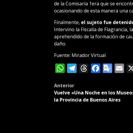
de la Comisaría 1era que se encontr
ocasionando de esta manera una c
Finalmente,
el sujeto fue detenid
Intervino la Fiscalía de Flagrancia, 
aprehendido de la formación de causa
daño.
Fuente: Mirador Virtual
WhatsApp
Telegram
Threads
Facebo
Goog
E
Tran
Post
Anterior
Vuelve «Una Noche en los Museo
navigation
la Provincia de Buenos Aires