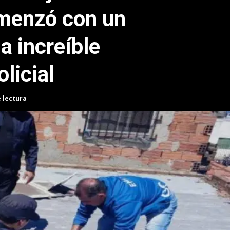
menzó con un
a increíble
licial
e lectura