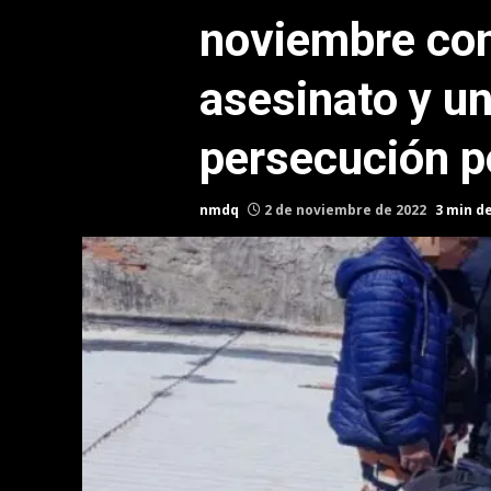
noviembre co
asesinato y un
persecución po
nmdq
2 de noviembre de 2022
3 min d