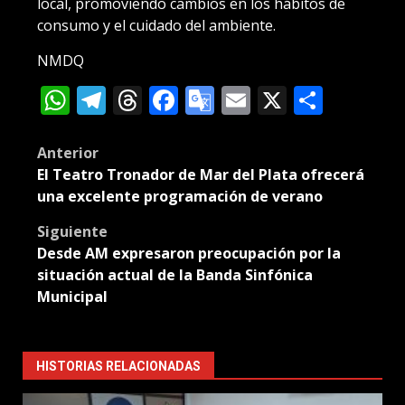
local, promoviendo cambios en los hábitos de
consumo y el cuidado del ambiente.
NMDQ
WhatsApp
Telegram
Threads
Facebook
Google
Email
X
Compa
Translate
Post
Anterior
El Teatro Tronador de Mar del Plata ofrecerá
navigation
una excelente programación de verano
Siguiente
Desde AM expresaron preocupación por la
situación actual de la Banda Sinfónica
Municipal
HISTORIAS RELACIONADAS