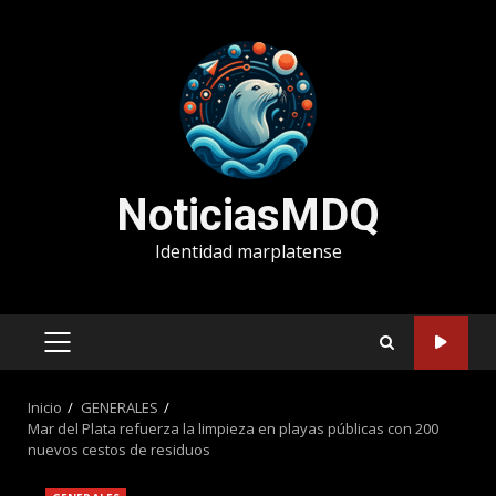
Saltar
al
contenido
NoticiasMDQ
Identidad marplatense
MENÚ
PRINCIPAL
Inicio
GENERALES
Mar del Plata refuerza la limpieza en playas públicas con 200
nuevos cestos de residuos