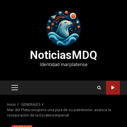
Saltar
al
contenido
NoticiasMDQ
Identidad marplatense
MENÚ
PRINCIPAL
Inicio
GENERALES
Mar del Plata recupera una joya de su patrimonio: avanza la
restauración de la Escalera Imperial