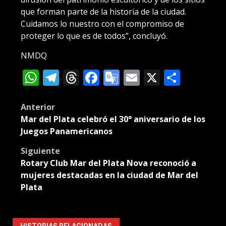
que forman parte de la historia de la ciudad.
Cuidamos lo nuestro con el compromiso de
proteger lo que es de todos”, concluyó.
NMDQ
WhatsApp
Telegram
Threads
Facebook
Google
Email
X
Compa
Translate
Post
Anterior
Mar del Plata celebró el 30° aniversario de los
navigation
Juegos Panamericanos
Siguiente
Rotary Club Mar del Plata Nova reconoció a
mujeres destacadas en la ciudad de Mar del
Plata
HISTORIAS RELACIONADAS