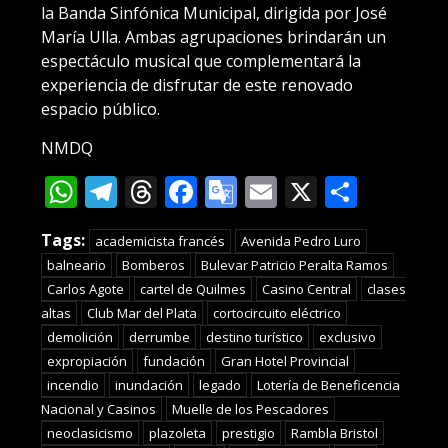
la Banda Sinfónica Municipal, dirigida por José
María Ulla. Ambas agrupaciones brindarán un
espectáculo musical que complementará la
experiencia de disfrutar de este renovado
espacio público.
NMDQ
WhatsApp
Telegram
Threads
Facebook
Google
Email
X
Compa
Translate
Tags:
academicista francés
Avenida Pedro Luro
balneario
Bomberos
Bulevar Patricio Peralta Ramos
Carlos Agote
cartel de Quilmes
Casino Central
clases
altas
Club Mar del Plata
cortocircuito eléctrico
demolición
derrumbe
destino turístico
exclusivo
expropiación
fundación
Gran Hotel Provincial
incendio
inundación
legado
Lotería de Beneficencia
Nacional y Casinos
Muelle de los Pescadores
neoclasicismo
plazoleta
prestigio
Rambla Bristol