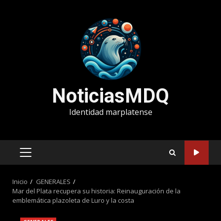
Saltar
al
contenido
NoticiasMDQ
Identidad marplatense
MENÚ
PRINCIPAL
Inicio
GENERALES
Mar del Plata recupera su historia: Reinauguración de la
emblemática plazoleta de Luro y la costa