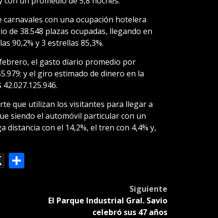
y con un promedio de 5,8 noches.
de carnavales con una ocupación hotelera
rio de 38.548 plazas ocupadas, llegando en
llas 90,2% y 3 estrellas 85,3%.
febrero, el gasto diario promedio por
979; y el giro estimado de dinero en la
 42.027.125.946.
te que utilizan los visitantes para llegar a
gue siendo el automóvil particular con un
 distancia con el 14,2%, el tren con 4,4% y,
ok
le
mail
X
Compartir
slate
Siguiente
El Parque Industrial Gral. Savio
celebró sus 47 años