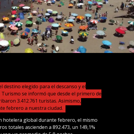
l destino elegido para el descanso y el
de Turismo se informó que desde el primero de
ribaron 3.412.761 turistas. Asimismo,
te febrero a nuestra ciudad.
 hotelera global durante febrero, el mismo
ros totales ascienden a 892.473, un 149,1%