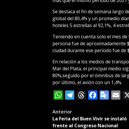
más que el mismo período de 2021 
Se destaca el fin de semana largo 
global del 80,4% y un promedio dia
hoteles 5 estrellas al 92,1%, 4 estre
Teniendo en cuenta solo el mes de 
persona fue de aproximadamente $5.
ciudad durante ese período fue de $
En relación a los medios de transpor
Mar del Plata, el principal medio si
80%,seguido por el ómnibus de larga
por último, el avión con un 1,4%.
WhatsApp
Telegram
Threads
Facebo
Goog
E
Tran
Post
Anterior
La Feria del Buen Vivir se instaló
navigation
frente al Congreso Nacional