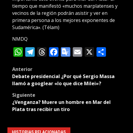
tiempo que manifestó «muchos marplatenses y
vecinos de la región podrán asistir y ver en
primera persona a los mejores exponentes de
Sudamérica». (Télam)
NMDQ
WhatsApp
Telegram
Threads
Facebook
Google
Email
X
Compa
Translate
Post
Anterior
Debate presidencial ¿Por qué Sergio Massa
navigation
llamó a googlear «lo que dice Milei»?
Siguiente
¿Venganza? Muere un hombre en Mar del
Plata tras recibir un tiro
HISTORIAS RELACIONADAS