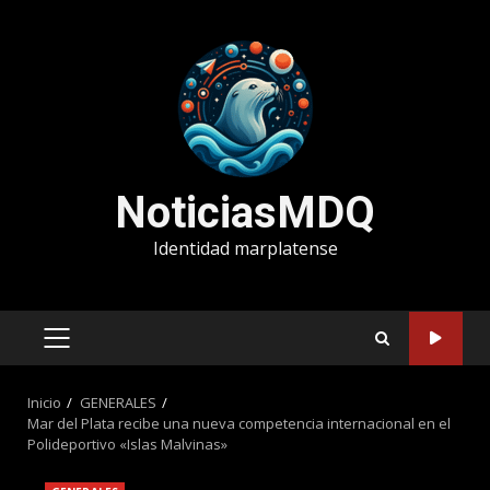
Saltar
al
contenido
NoticiasMDQ
Identidad marplatense
MENÚ
PRINCIPAL
Inicio
GENERALES
Mar del Plata recibe una nueva competencia internacional en el
Polideportivo «Islas Malvinas»