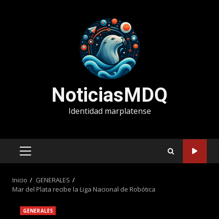
Saltar
al
contenido
NoticiasMDQ
Identidad marplatense
MENÚ
PRINCIPAL
Inicio
GENERALES
Mar del Plata recibe la Liga Nacional de Robótica
GENERALES