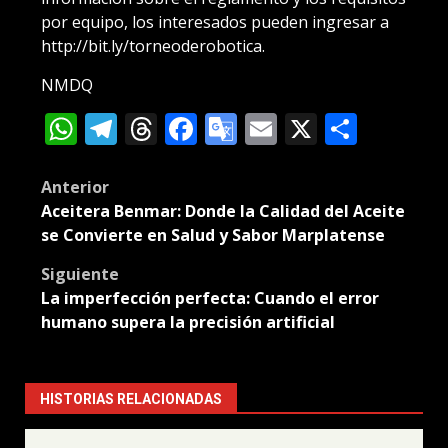
por equipo, los interesados pueden ingresar a
http://bit.ly/torneoderobotica.
NMDQ
WhatsApp
Telegram
Threads
Facebook
Google
Email
X
Compa
Translate
Post
Anterior
Aceitera Benmar: Donde la Calidad del Aceite
navigation
se Convierte en Salud y Sabor Marplatense
Siguiente
La imperfección perfecta: Cuando el error
humano supera la precisión artificial
HISTORIAS RELACIONADAS