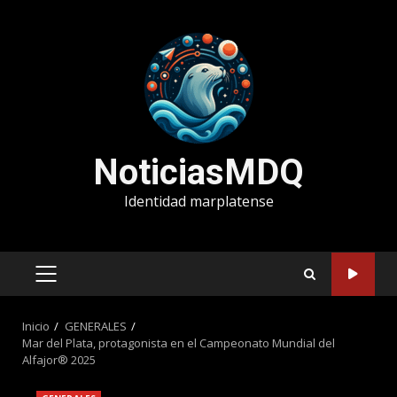
Saltar
al
contenido
NoticiasMDQ
Identidad marplatense
MENÚ
PRINCIPAL
Inicio
GENERALES
Mar del Plata, protagonista en el Campeonato Mundial del
Alfajor® 2025