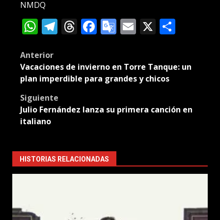
NMDQ
WhatsApp
Telegram
Threads
Facebook
Google
Email
X
Compa
Translate
Post
Anterior
Vacaciones de invierno en Torre Tanque: un
navigation
plan imperdible para grandes y chicos
Siguiente
Julio Fernández lanza su primera canción en
italiano
HISTORIAS RELACIONADAS