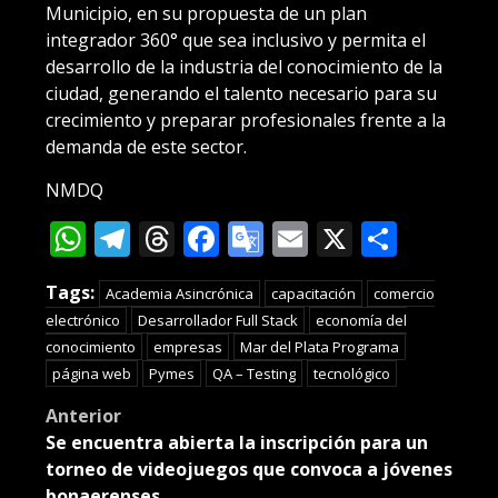
Municipio, en su propuesta de un plan
integrador 360° que sea inclusivo y permita el
desarrollo de la industria del conocimiento de la
ciudad, generando el talento necesario para su
crecimiento y preparar profesionales frente a la
demanda de este sector.
NMDQ
WhatsApp
Telegram
Threads
Facebook
Google
Email
X
Compa
Translate
Tags:
Academia Asincrónica
capacitación
comercio
electrónico
Desarrollador Full Stack
economía del
conocimiento
empresas
Mar del Plata Programa
página web
Pymes
QA – Testing
tecnológico
Post
Anterior
Se encuentra abierta la inscripción para un
navigation
torneo de videojuegos que convoca a jóvenes
bonaerenses