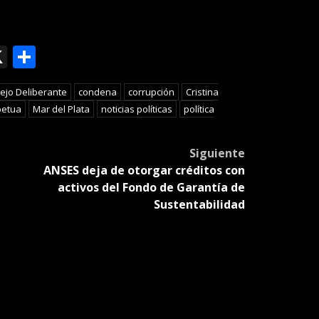
ok
le
mail
X
Compartir
slate
ejo Deliberante
condena
corrupción
Cristina
petua
Mar del Plata
noticias políticas
política
Siguiente
ANSES deja de otorgar créditos con
activos del Fondo de Garantía de
Sustentabilidad