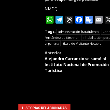
NMDQ
WhatsApp
Telegram
Threads
Facebo
Goog
E
Tran
Tags:
administración fraudulenta
Conc
Fernández de Kirchner
inhabilitación per
argentina
título de Visitante Notable
Post
Anterior
Alejandro Carrancio se sumó al
navigation
Instituto Nacional de Promoción
Turística
HISTORIAS RELACIONADAS