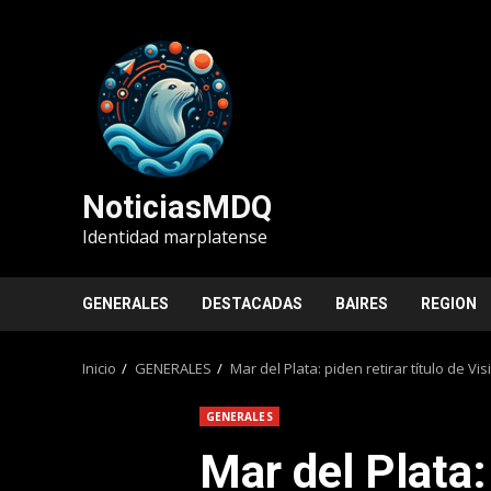
Saltar
al
contenido
NoticiasMDQ
Identidad marplatense
GENERALES
DESTACADAS
BAIRES
REGION
Inicio
GENERALES
Mar del Plata: piden retirar título de V
GENERALES
Mar del Plata: 