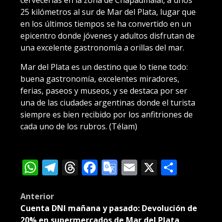
25 kilómetros al sur de Mar del Plata, lugar que
en los últimos tiempos se ha convertido en un
epicentro donde jóvenes y adultos disfrutan de
una excelente gastronomía a orillas del mar.
Mar del Plata es un destino que lo tiene todo:
buena gastronomía, excelentes miradores,
ferias, paseos y museos, y se destaca por ser
una de las ciudades argentinas donde el turista
siempre es bien recibido por los anfitriones de
cada uno de los rubros. (Télam)
WhatsApp
Telegram
Threads
Facebook
Google
Email
X
Compa
Translate
Post
Anterior
Cuenta DNI mañana y pasado: Devolución de
navigation
20% en supermercados de Mar del Plata