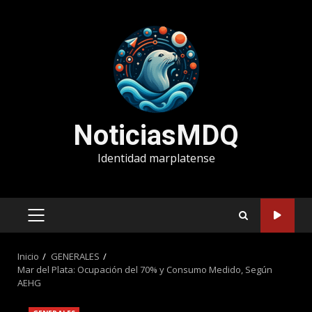
Saltar
al
contenido
NoticiasMDQ
Identidad marplatense
MENÚ
PRINCIPAL
Inicio
GENERALES
Mar del Plata: Ocupación del 70% y Consumo Medido, Según
AEHG