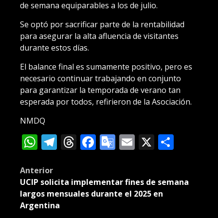
de semana equiparables a los de julio.
Se optó por sacrificar parte de la rentabilidad
para asegurar la alta afluencia de visitantes
durante estos días.
El balance final es sumamente positivo, pero es
necesario continuar trabajando en conjunto
para garantizar la temporada de verano tan
esperada por todos, refirieron de la Asociación.
NMDQ
WhatsApp
Telegram
Threads
Facebook
Google
Email
X
Compa
Translate
Post
Anterior
UCIP solicita implementar fines de semana
navigation
largos mensuales durante el 2025 en
Argentina