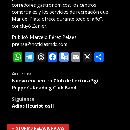
corredores gastronómicos, los centros
comerciales y los servicios de recreación que
Mar del Plata ofrece durante todo el año”,
concluyó Zanier.
Publicó: Marcelo Pérez Peláez
prensa@noticiasmdq.com
WhatsApp
Telegram
Threads
Facebook
Google
Email
X
Compa
Translate
Post
Anterior
Nuevo encuentro Club de Lectura Sgt
navigation
Pepper’s Reading Club Band
Siguiente
Adiós Heurística II
HISTORIAS RELACIONADAS