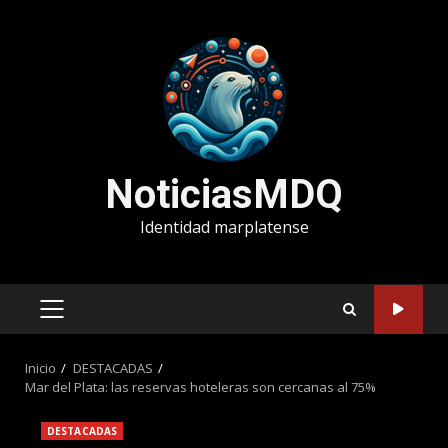
Saltar
al
contenido
NoticiasMDQ
Identidad marplatense
MENÚ
PRINCIPAL
Inicio
DESTACADAS
Mar del Plata: las reservas hoteleras son cercanas al 75%
DESTACADAS