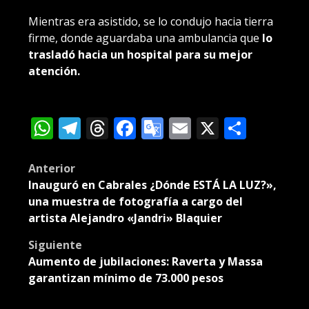
Mientras era asistido, se lo condujo hacia tierra
firme, donde aguardaba una ambulancia que
lo
trasladó hacia un hospital para su mejor
atención.
WhatsApp
Telegram
Threads
Facebook
Google
Email
X
Compa
Translate
Post
Anterior
Inauguró en Cabrales ¿Dónde ESTÁ LA LUZ?»,
navigation
una muestra de fotografía a cargo del
artista Alejandro «Jandri» Blaquier
Siguiente
Aumento de jubilaciones: Raverta y Massa
garantizan mínimo de 73.000 pesos