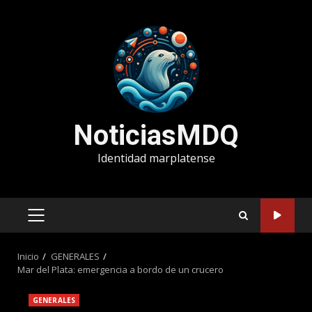
Saltar
al
contenido
NoticiasMDQ
Identidad marplatense
MENÚ
PRINCIPAL
Inicio
GENERALES
Mar del Plata: emergencia a bordo de un crucero
GENERALES