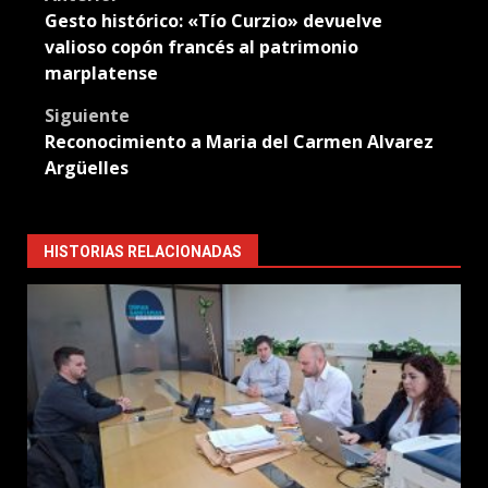
Post
Gesto histórico: «Tío Curzio» devuelve
navigation
valioso copón francés al patrimonio
marplatense
Siguiente
Reconocimiento a Maria del Carmen Alvarez
Argüelles
HISTORIAS RELACIONADAS