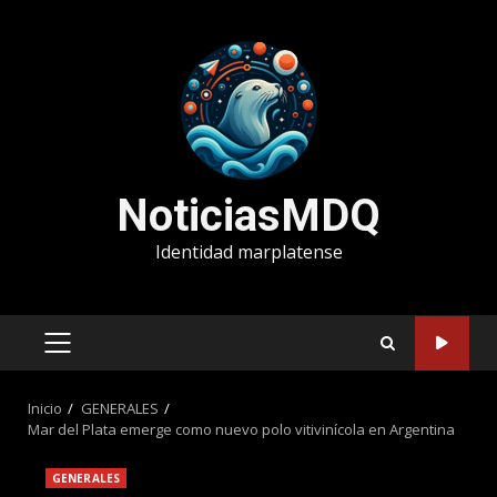
Saltar
al
contenido
NoticiasMDQ
Identidad marplatense
MENÚ
PRINCIPAL
Inicio
GENERALES
Mar del Plata emerge como nuevo polo vitivinícola en Argentina
GENERALES