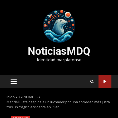
Saltar
al
contenido
NoticiasMDQ
Identidad marplatense
MENÚ
PRINCIPAL
Inicio
GENERALES
Mar del Plata despide a un luchador por una sociedad más justa
tras un trágico accidente en Pilar