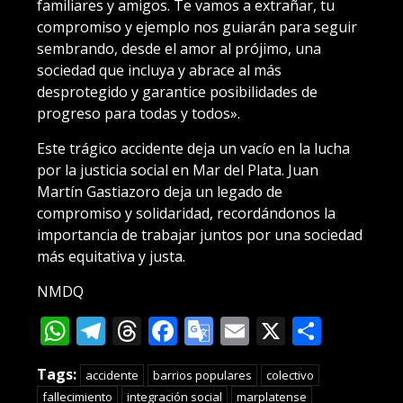
familiares y amigos. Te vamos a extrañar, tu
compromiso y ejemplo nos guiarán para seguir
sembrando, desde el amor al prójimo, una
sociedad que incluya y abrace al más
desprotegido y garantice posibilidades de
progreso para todas y todos».
Este trágico accidente deja un vacío en la lucha
por la justicia social en Mar del Plata. Juan
Martín Gastiazoro deja un legado de
compromiso y solidaridad, recordándonos la
importancia de trabajar juntos por una sociedad
más equitativa y justa.
NMDQ
WhatsApp
Telegram
Threads
Facebook
Google
Email
X
Compa
Translate
Tags:
accidente
barrios populares
colectivo
fallecimiento
integración social
marplatense