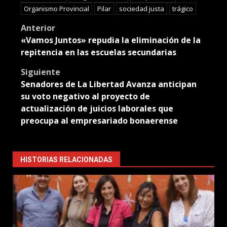
Organismo Provincial
Pilar
sociedad justa
trágico
Post
Anterior
«Vamos Juntos» repudia la eliminación de la
navigation
repitencia en las escuelas secundarias
Siguiente
Senadores de La Libertad Avanza anticipan
su voto negativo al proyecto de
actualización de juicios laborales que
preocupa al empresariado bonaerense
HISTORIAS RELACIONADAS