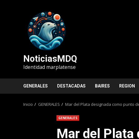
Saltar
al
contenido
NoticiasMDQ
Identidad marplatense
GENERALES
DESTACADAS
BAIRES
REGION
Inicio
GENERALES
Mar del Plata designada como punto de 
GENERALES
Mar del Plata