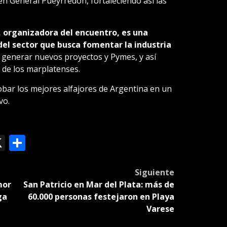
 General Pueyrredon, fortaleciendo así las
, organizadora del encuentro, es una
el sector que busca fomentar la industria
, generar nuevos proyectos y Pymes, y así
o de los marplatenses.
obar los mejores alfajores de Argentina en un
vo.
ok
le
mail
X
Compartir
slate
Siguiente
mor
San Patricio en Mar del Plata: más de
ga
60.000 personas festejaron en Playa
Varese