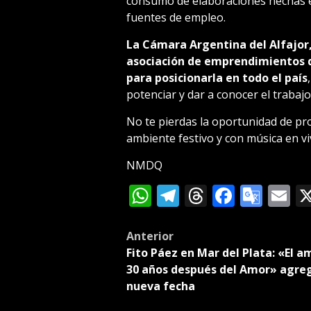
consumo de elaboraciones hechas en
fuentes de empleo.
La Cámara Argentina del Alfajor
asociación de emprendimientos d
para posicionarla en todo el país
potenciar y dar a conocer el trabaj
No te pierdas la oportunidad de pr
ambiente festivo y con música en vi
NMDQ
WhatsApp
Telegram
Threads
Facebo
Goog
E
Tran
Post
Anterior
Fito Páez en Mar del Plata: «El a
navigation
30 años después del Amor» agre
nueva fecha