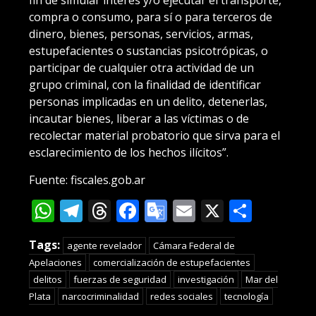
fin de simular interés y/o ejecutar el transporte,
compra o consumo, para sí o para terceros de
dinero, bienes, personas, servicios, armas,
estupefacientes o sustancias psicotrópicas, o
participar de cualquier otra actividad de un
grupo criminal, con la finalidad de identificar
personas implicadas en un delito, detenerlas,
incautar bienes, liberar a las víctimas o de
recolectar material probatorio que sirva para el
esclarecimiento de los hechos ilícitos”.
Fuente: fiscales.gob.ar
WhatsApp
Telegram
Threads
Facebook
Google
Email
X
Compa
Translate
Tags:
agente revelador
Cámara Federal de
Apelaciones
comercialización de estupefacientes
delitos
fuerzas de seguridad
investigación
Mar del
Plata
narcocriminalidad
redes sociales
tecnología