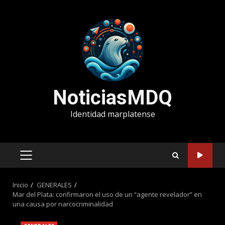
Saltar
al
contenido
NoticiasMDQ
Identidad marplatense
MENÚ
PRINCIPAL
Inicio
GENERALES
Mar del Plata: confirmaron el uso de un “agente revelador” en
una causa por narcocriminalidad