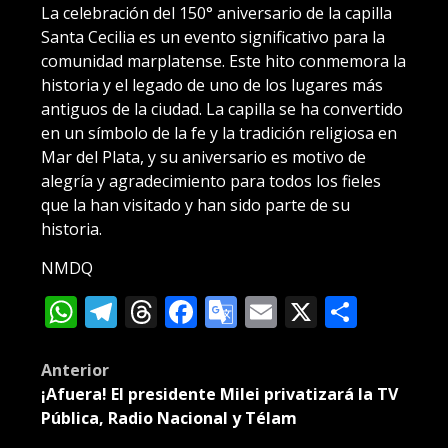
La celebración del 150° aniversario de la capilla
Santa Cecilia es un evento significativo para la
comunidad marplatense. Este hito conmemora la
historia y el legado de uno de los lugares más
antiguos de la ciudad. La capilla se ha convertido
en un símbolo de la fe y la tradición religiosa en
Mar del Plata, y su aniversario es motivo de
alegría y agradecimiento para todos los fieles
que la han visitado y han sido parte de su
historia.
NMDQ
WhatsApp
Telegram
Threads
Facebook
Google
Email
X
Compa
Translate
Post
Anterior
¡Afuera! El presidente Milei privatizará la TV
navigation
Pública, Radio Nacional y Télam