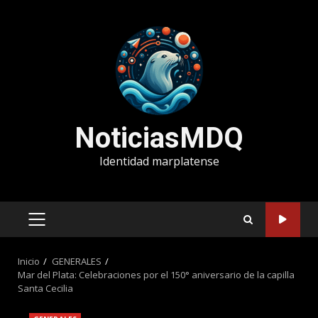
Saltar
al
contenido
NoticiasMDQ
Identidad marplatense
MENÚ
PRINCIPAL
Inicio
GENERALES
Mar del Plata: Celebraciones por el 150° aniversario de la capilla
Santa Cecilia