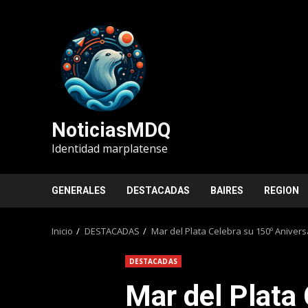
Saltar
al
contenido
NoticiasMDQ
Identidad marplatense
GENERALES
DESTACADAS
BAIRES
REGION
Inicio
DESTACADAS
Mar del Plata Celebra su 150º Aniver
DESTACADAS
Mar del Plata