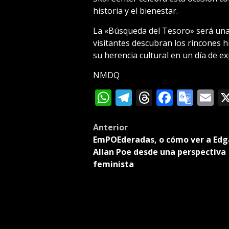
historia y el bienestar.
La «Búsqueda del Tesoro» será una 
visitantes descubran los rincones h
su herencia cultural en un día de e
NMDQ
WhatsApp
Telegram
Threads
Facebo
Goog
E
Tran
Post
Anterior
EmPOEderadas, o cómo ver a Edg
navigation
Allan Poe desde una perspectiva
feminista