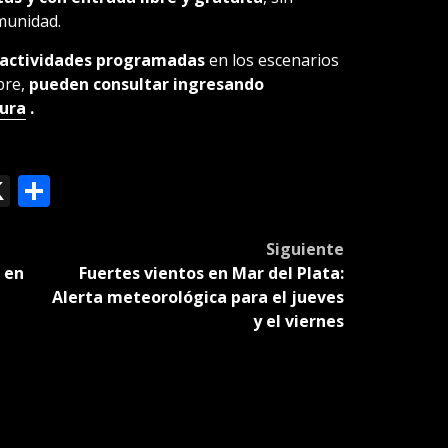
omunidad.
 actividades programadas
en los escenarios
bre,
pueden consultar ingresando
ura
.
ok
le
mail
X
Compartir
slate
Siguiente
 en
Fuertes vientos en Mar del Plata:
Alerta meteorológica para el jueves
y el viernes