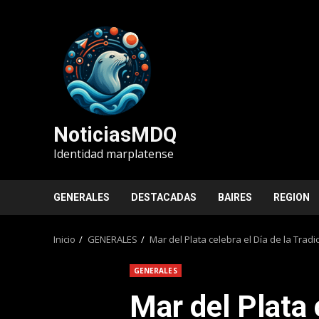
Saltar
al
contenido
NoticiasMDQ
Identidad marplatense
GENERALES
DESTACADAS
BAIRES
REGION
Inicio
GENERALES
Mar del Plata celebra el Día de la Trad
GENERALES
Mar del Plata 