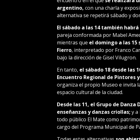
encuentro en el que
se realizará u
argentino,
con una charla y exposi
alternativa se repetirá sábado y do
El sábado a las 14 también habr
pareja conformada por Mabel Amed y
mientras que
el domingo a las 15 
Fierro
, interpretado por Franco Car
bajo la dirección de Gisel Vilugron.
En tanto,
el sábado 18 desde las 1
Encuentro Regional de Pintores y
organiza el propio Museo e invita 
espacio cultural de la ciudad.
Desde las 11, el Grupo de Danza 
enseñanzas y danzas criollas;
y a 
todo público El Mate como patrimon
cargo del Programa Municipal de Pa
Todas estas alternativas
son abier