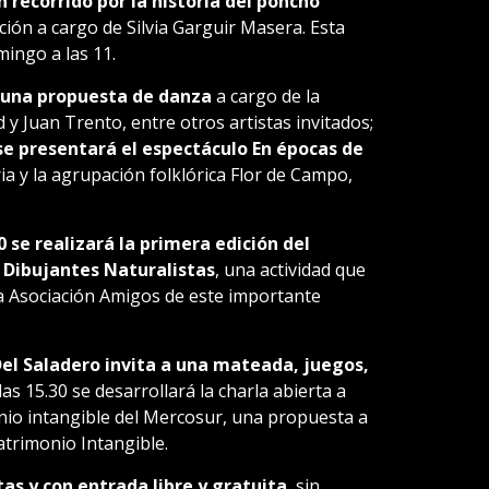
n recorrido por la historia del poncho
ción a cargo de Silvia Garguir Masera. Esta
mingo a las 11.
á una propuesta de danza
a cargo de la
 Juan Trento, entre otros artistas invitados;
se presentará el espectáculo En épocas de
ia y la agrupación folklórica Flor de Campo,
0 se realizará la primera edición del
 Dibujantes Naturalistas
, una actividad que
la Asociación Amigos de este importante
Del Saladero invita a una mateada, juegos,
las 15.30 se desarrollará la charla abierta a
io intangible del Mercosur, una propuesta a
trimonio Intangible.
tas y con entrada libre y gratuita
, sin