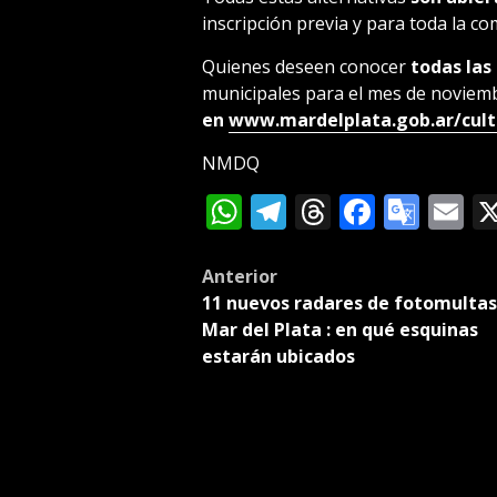
inscripción previa y para toda la c
Quienes deseen conocer
todas las
municipales para el mes de noviem
en
www.mardelplata.gob.ar/cult
NMDQ
WhatsApp
Telegram
Threads
Facebo
Goog
E
Tran
Post
Anterior
11 nuevos radares de fotomultas
navigation
Mar del Plata : en qué esquinas
estarán ubicados