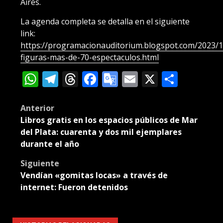
Aires.
La agenda completa se detalla en el siguiente
link:
https://programacionauditorium.blogspot.com/2023/
figuras-mas-de-70-espectaculos.html
WhatsApp
Telegram
Threads
Facebook
Google
Email
X
Compa
Translate
Post
Anterior
Libros gratis en los espacios públicos de Mar
navigation
del Plata: cuarenta y dos mil ejemplares
durante el año
Siguiente
Vendían «gomitas locas» a través de
internet: Fueron detenidos