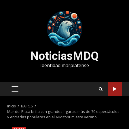
Saltar
al
contenido
NoticiasMDQ
Identidad marplatense
MENÚ
PRINCIPAL
Inicio
BAIRES
Mar del Plata brilla con grandes figuras, más de 70 espectáculos
y entradas populares en el Auditórium este verano