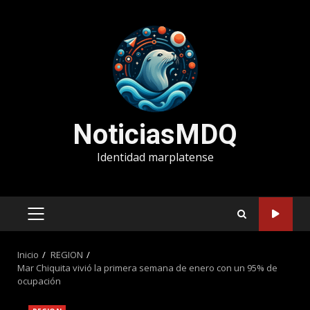
Saltar
al
contenido
NoticiasMDQ
Identidad marplatense
MENÚ
PRINCIPAL
Inicio
REGION
Mar Chiquita vivió la primera semana de enero con un 95% de
ocupación