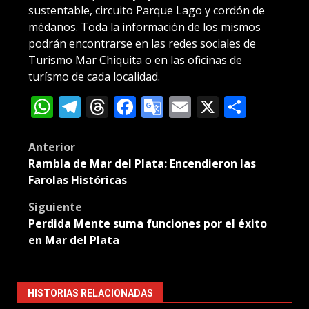
sustentable, circuito Parque Lago y cordón de
médanos. Toda la información de los mismos
podrán encontrarse en las redes sociales de
Turismo Mar Chiquita o en las oficinas de
turísmo de cada localidad.
WhatsApp
Telegram
Threads
Facebook
Google
Email
X
Compa
Translate
Post
Anterior
Rambla de Mar del Plata: Encendieron las
navigation
Farolas Históricas
Siguiente
Perdida Mente suma funciones por el éxito
en Mar del Plata
HISTORIAS RELACIONADAS