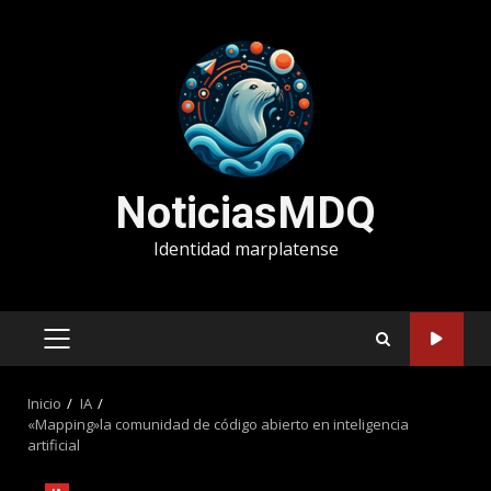
Saltar
al
contenido
NoticiasMDQ
Identidad marplatense
MENÚ
PRINCIPAL
Inicio
IA
«Mapping»la comunidad de código abierto en inteligencia
artificial