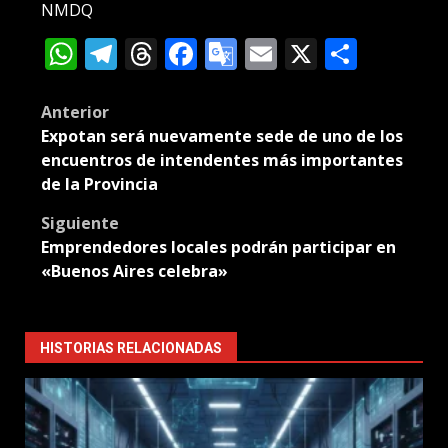
NMDQ
WhatsApp
Telegram
Threads
Facebook
Google
Email
X
Compa
Translate
Post
Anterior
Expotan será nuevamente sede de uno de los
navigation
encuentros de intendentes más importantes
de la Provincia
Siguiente
Emprendedores locales podrán participar en
«Buenos Aires celebra»
HISTORIAS RELACIONADAS