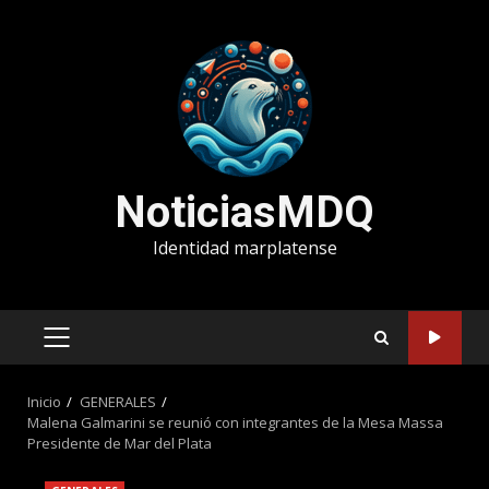
Saltar
al
contenido
NoticiasMDQ
Identidad marplatense
MENÚ
PRINCIPAL
Inicio
GENERALES
Malena Galmarini se reunió con integrantes de la Mesa Massa
Presidente de Mar del Plata