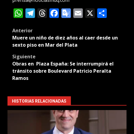
prensa@noticiasmdq.com
WhatsApp
Telegram
Threads
Facebook
Google
Email
X
Compa
Translate
Post
Anterior
Muere un niño de diez años al caer desde un
navigation
sexto piso en Mar del Plata
Siguiente
Obras en Plaza España: Se interrumpirá el
tránsito sobre Boulevard Patricio Peralta
Ramos
HISTORIAS RELACIONADAS