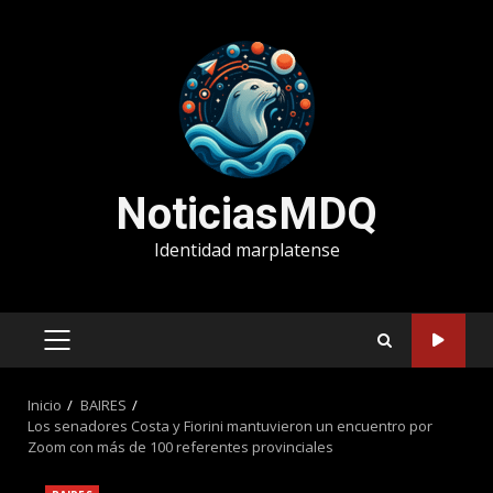
Saltar
al
contenido
NoticiasMDQ
Identidad marplatense
MENÚ
PRINCIPAL
Inicio
BAIRES
Los senadores Costa y Fiorini mantuvieron un encuentro por
Zoom con más de 100 referentes provinciales