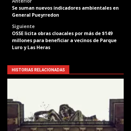
Post
Anterior
Se suman nuevos indicadores ambientales en
navigation
General Pueyrredon
Siguiente
OSSE licita obras cloacales por más de $149
millones para beneficiar a vecinos de Parque
Luro y Las Heras
HISTORIAS RELACIONADAS