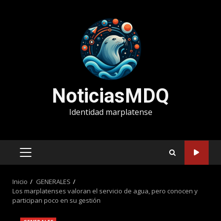
Saltar
al
contenido
NoticiasMDQ
Identidad marplatense
MENÚ
PRINCIPAL
Inicio
GENERALES
Los marplatenses valoran el servicio de agua, pero conocen y
participan poco en su gestión