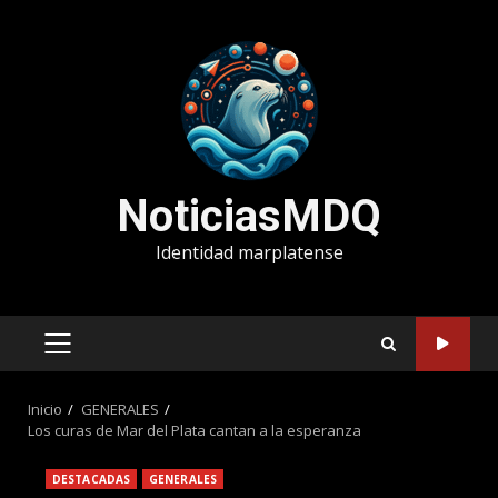
Saltar
al
contenido
NoticiasMDQ
Identidad marplatense
MENÚ
PRINCIPAL
Inicio
GENERALES
Los curas de Mar del Plata cantan a la esperanza
DESTACADAS
GENERALES