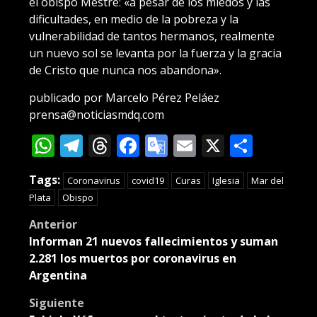
el obispo Mestre: «a pesar de los miedos y las
dificultades, en medio de la pobreza y la
vulnerabilidad de tantos hermanos, realmente
un nuevo sol se levanta por la fuerza y la gracia
de Cristo que nunca nos abandona».
publicado por Marcelo Pérez Peláez
prensa@noticiasmdq.com
WhatsApp
Telegram
Threads
Facebook
Google
Email
X
Compa
Translate
Tags:
Coronavirus
covid19
Curas
Iglesia
Mar del
Plata
Obispo
Post
Anterior
Informan 21 nuevos fallecimientos y suman
navigation
2.281 los muertos por coronavirus en
Argentina
Siguiente