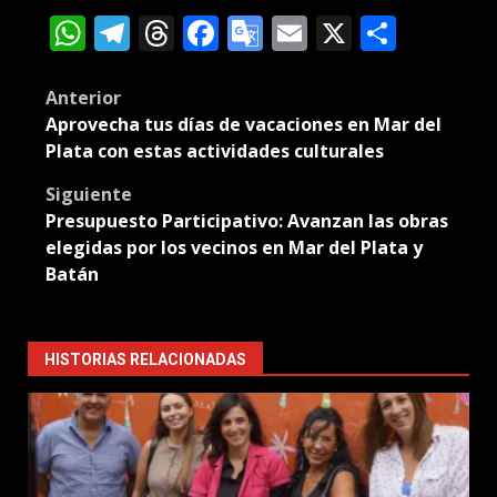
WhatsApp
Telegram
Threads
Facebook
Google
Email
X
Compa
Translate
Post
Anterior
Aprovecha tus días de vacaciones en Mar del
navigation
Plata con estas actividades culturales
Siguiente
Presupuesto Participativo: Avanzan las obras
elegidas por los vecinos en Mar del Plata y
Batán
HISTORIAS RELACIONADAS