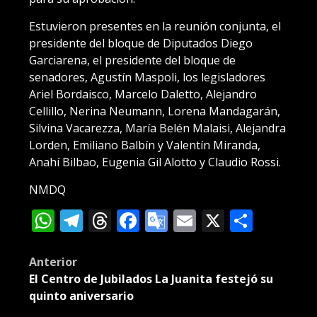
Estuvieron presentes en la reunión conjunta, el
presidente del bloque de Diputados Diego
Garciarena, el presidente del bloque de
senadores, Agustín Maspoli, los legisladores
Ariel Bordaisco, Marcelo Daletto, Alejandro
Cellillo, Nerina Neumann, Lorena Mandagarán,
Silvina Vacarezza, María Belén Malaisi, Alejandra
Lorden, Emiliano Balbín y Valentín Miranda,
Anahí Bilbao, Eugenia Gil Alotto y Claudio Rossi.
NMDQ
WhatsApp
Telegram
Threads
Facebook
Google
Email
X
Compa
Translate
Post
Anterior
El Centro de Jubilados La Juanita festejó su
navigation
quinto aniversario