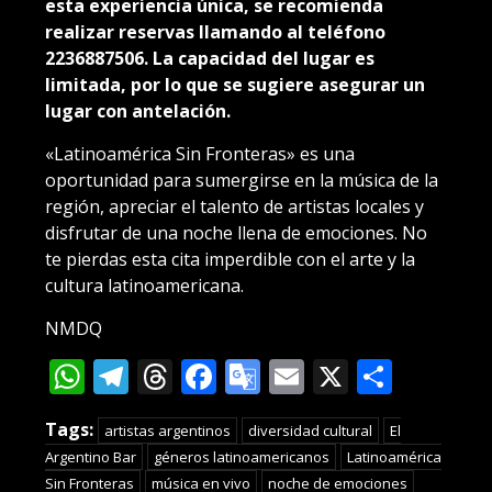
esta experiencia única, se recomienda
realizar reservas llamando al teléfono
2236887506. La capacidad del lugar es
limitada, por lo que se sugiere asegurar un
lugar con antelación.
«Latinoamérica Sin Fronteras» es una
oportunidad para sumergirse en la música de la
región, apreciar el talento de artistas locales y
disfrutar de una noche llena de emociones. No
te pierdas esta cita imperdible con el arte y la
cultura latinoamericana.
NMDQ
WhatsApp
Telegram
Threads
Facebook
Google
Email
X
Compa
Translate
Tags:
artistas argentinos
diversidad cultural
El
Argentino Bar
géneros latinoamericanos
Latinoamérica
Sin Fronteras
música en vivo
noche de emociones